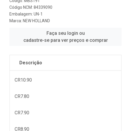
Código: MBS191
Código NCM: 84339090
Embalagem: UN-1
Marca:
NEW HOLLAND
Faça seu login ou
cadastre-se para ver preços e comprar
Descrição
CR10.90
CR7.80
CR7.90
CR8.90