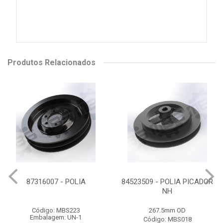
Produtos Relacionados
87316007 - POLIA
84523509 - POLIA PICADOR
NH
Código: MBS223
267.5mm OD
Embalagem: UN-1
Código: MBS018