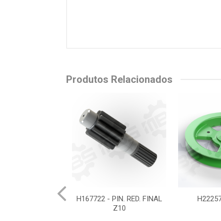
Produtos Relacionados
950 - MANCAL
H167722 - PIN. RED. FINAL
H22257
PESCOCO
Z10