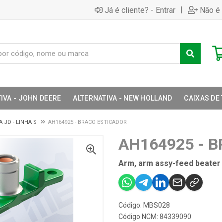
|
Já é cliente? - Entrar
Não é 
IVA - JOHN DEERE
ALTERNATIVA - NEW HOLLAND
CAIXAS DE
 JD - LINHA S
AH164925 - BRACO ESTICADOR
AH164925 - 
Arm, arm assy-feed beater 
Código: MBS028
Código NCM: 84339090