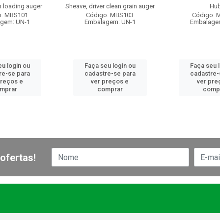
en loading auger
Sheave, driver clean grain auger
Hu
o: MBS101
Código: MBS103
Código: 
gem: UN-1
Embalagem: UN-1
Embalage
u login ou
Faça seu login ou
Faça seu 
re-se para
cadastre-se para
cadastre-
preços e
ver preços e
ver pre
mprar
comprar
comp
ofertas!