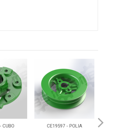
- CUBO
CE19597 - POLIA
H203950 - M
PESCOC