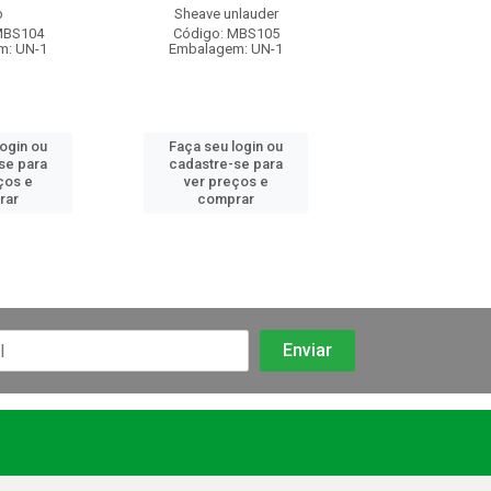
b
Sheave unlauder
Housing
MBS104
Código: MBS105
Código: MB
m: UN-1
Embalagem: UN-1
Embalagem: 
login ou
Faça seu login ou
Faça seu log
se para
cadastre-se para
cadastre-se 
ços e
ver preços e
ver preços
rar
comprar
comprar