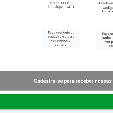
Housing
Código: MBS150
Pulley-driv
Embalagem: UN-1
igo: MBS109
Códig
alagem: UN-1
Embala
Faça seu login ou
 seu login ou
Faça se
cadastre-se para
astre-se para
cadast
ver preços e
er preços e
ver 
comprar
comprar
co
Cadastre-se para receber nossas 