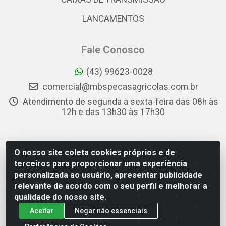
LANCAMENTOS
Fale Conosco
(43) 99623-0028
comercial@mbspecasagricolas.com.br
Atendimento de segunda a sexta-feira das 08h às
12h e das 13h30 às 17h30
O nosso site coleta cookies próprios e de
MBS PEÇAS AGRÍCOLAS - RUA APARECIDA FIRMO DE
terceiros para proporcionar uma experiência
SOUZA, 78 - PQ INDUSTRIAL DAS CONFECÇÕES DANILO
personalizada ao usuário, apresentar publicidade
BERTE, APUCARANA/PR - CEP 86.806-502 - CNPJ
relevante de acordo com o seu perfil e melhorar a
34.564.040/0001-88
qualidade do nosso site.
Aceitar
Negar não essenciais