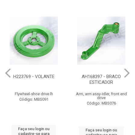
H223769 - VOLANTE
AH168397 - BRACO
ESTICADOR
Flywheel-shoe drive lh
Arm, arm assy-idler, front end
drive
Código: MBS091
Código: MBS076
Faça seu login ou
Faça seu login ou
cadastre-se para
cadastre-se para