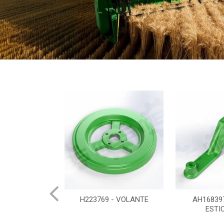
72 - CUBO
H223769 - VOLANTE
AH16839
ESTI