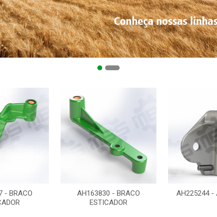
7 - BRACO
AH163830 - BRACO
AH225244 -
CADOR
ESTICADOR