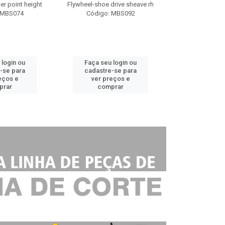
der point height
Flywheel-shoe drive sheave rh
Arm br
 MBS074
Código: MBS092
Código:
 login ou
Faça seu login ou
Faça seu 
-se para
cadastre-se para
cadastre
eços e
ver preços e
ver pr
prar
comprar
comp