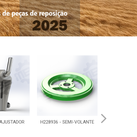
 AJUSTADOR
H228936 - SEMI-VOLANTE
CQ03336 - SU