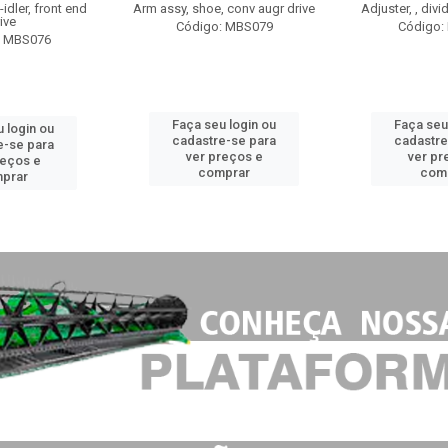
idler, front end
Arm assy, shoe, conv augr drive
Adjuster, , divi
ive
Código: MBS079
Código:
: MBS076
Faça seu login ou
Faça seu
 login ou
cadastre-se para
cadastre
e-se para
ver preços e
ver pr
reços e
comprar
com
prar