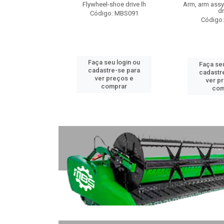
rcast, disk
Flywheel-shoe drive lh
Arm, arm assy-
dr
: MBS088
Código: MBS091
Código
u login ou
Faça seu login ou
Faça seu
e-se para
cadastre-se para
cadastr
reços e
ver preços e
ver p
mprar
comprar
com