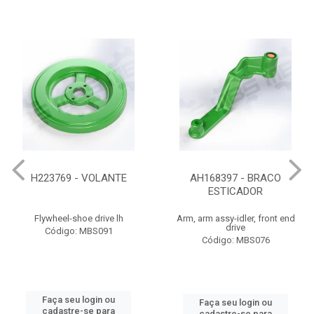
H223769 - VOLANTE
AH168397 - BRACO
ESTICADOR
Flywheel-shoe drive lh
Arm, arm assy-idler, front end
drive
Código: MBS091
Código: MBS076
Faça seu login ou
Faça seu login ou
cadastre-se para
cadastre-se para