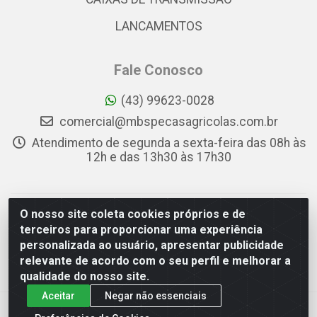
LANCAMENTOS
Fale Conosco
(43) 99623-0028
comercial@mbspecasagricolas.com.br
Atendimento de segunda a sexta-feira das 08h às
12h e das 13h30 às 17h30
O nosso site coleta cookies próprios e de
MBS PEÇAS AGRÍCOLAS - RUA APARECIDA FIRMO DE
terceiros para proporcionar uma experiência
SOUZA, 78 - PQ INDUSTRIAL DAS CONFECÇÕES DANILO
personalizada ao usuário, apresentar publicidade
BERTE, APUCARANA/PR - CEP 86.806-502 - CNPJ
relevante de acordo com o seu perfil e melhorar a
34.564.040/0001-88
qualidade do nosso site.
Aceitar
Negar não essenciais