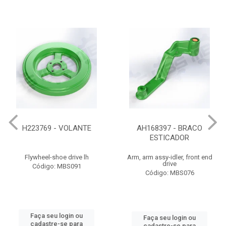
H223769 - VOLANTE
AH168397 - BRACO
ESTICADOR
Flywheel-shoe drive lh
Arm, arm assy-idler, front end
drive
Código: MBS091
Código: MBS076
Faça seu login ou
Faça seu login ou
cadastre-se para
cadastre-se para