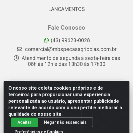
LANCAMENTOS
Fale Conosco
(43) 99623-0028
comercial@mbspecasagricolas.com.br
Atendimento de segunda a sexta-feira das
08h às 12h e das 13h30 às 17h30
O nosso site coleta cookies próprios e de
MBS PEÇAS AGRÍCOLAS - RUA APARECIDA FIRMO DE
terceiros para proporcionar uma experiência
SOUZA, 78 - PQ INDUSTRIAL DAS CONFECÇÕES DANILO
personalizada ao usuário, apresentar publicidade
BERTE, APUCARANA/PR - CEP 86.806-502 - CNPJ
relevante de acordo com o seu perfil e melhorar a
34.564.040/0001-88
qualidade do nosso site.
Aceitar
Negar não essenciais
Preferências de Cookies