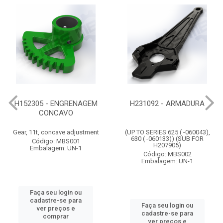
H152305 - ENGRENAGEM
H231092 - ARMADURA
CONCAVO
Gear, 11t, concave adjustment
(UP TO SERIES 625 ( -060043),
630 ( -060133)) (SUB FOR
Código: MBS001
H207905)
Embalagem: UN-1
Código: MBS002
Embalagem: UN-1
Faça seu login ou
cadastre-se para
Faça seu login ou
ver preços e
cadastre-se para
comprar
ver preços e