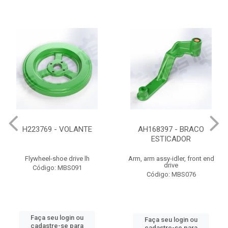
H223769 - VOLANTE
AH168397 - BRACO
ESTICADOR
Flywheel-shoe drive lh
Arm, arm assy-idler, front end
drive
Código: MBS091
Código: MBS076
Faça seu login ou
Faça seu login ou
cadastre-se para
cadastre-se para