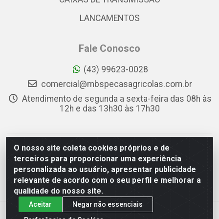
LANCAMENTOS
Fale Conosco
(43) 99623-0028
comercial@mbspecasagricolas.com.br
Atendimento de segunda a sexta-feira das 08h às
12h e das 13h30 às 17h30
O nosso site coleta cookies próprios e de
MBS PEÇAS AGRÍCOLAS - RUA APARECIDA FIRMO DE
terceiros para proporcionar uma experiência
SOUZA, 78 - PQ INDUSTRIAL DAS CONFECÇÕES DANILO
personalizada ao usuário, apresentar publicidade
BERTE, APUCARANA/PR - CEP 86.806-502 - CNPJ
relevante de acordo com o seu perfil e melhorar a
34.564.040/0001-88
qualidade do nosso site.
Aceitar
Negar não essenciais