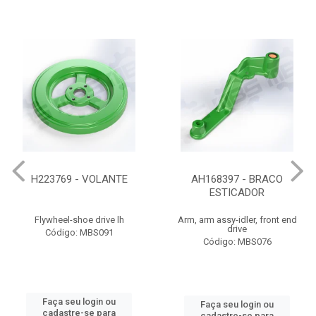
H223769 - VOLANTE
AH168397 - BRACO
ESTICADOR
Flywheel-shoe drive lh
Arm, arm assy-idler, front end
drive
Código: MBS091
Código: MBS076
Faça seu login ou
Faça seu login ou
cadastre-se para
cadastre-se para