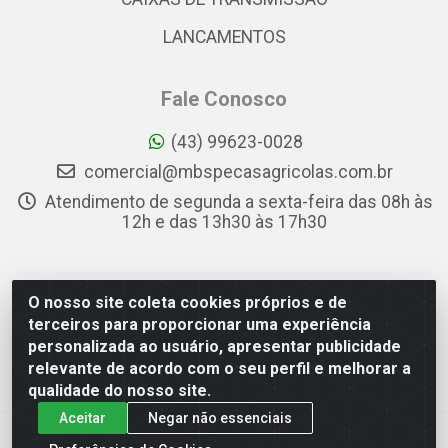
LANCAMENTOS
Fale Conosco
(43) 99623-0028
comercial@mbspecasagricolas.com.br
Atendimento de segunda a sexta-feira das 08h às
12h e das 13h30 às 17h30
O nosso site coleta cookies próprios e de
MBS PEÇAS AGRÍCOLAS - RUA APARECIDA FIRMO DE
terceiros para proporcionar uma experiência
SOUZA, 78 - PQ INDUSTRIAL DAS CONFECÇÕES DANILO
personalizada ao usuário, apresentar publicidade
BERTE, APUCARANA/PR - CEP 86.806-502 - CNPJ
relevante de acordo com o seu perfil e melhorar a
34.564.040/0001-88
qualidade do nosso site.
Aceitar
Negar não essenciais